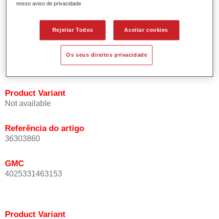
nosso aviso de privacidade
Oferece uma precisão de cor excepcional mesmo com
orientação de efeito.
Promove tempos de processo curtos.
Rejeitar Todos
Aceitar cookies
Permite um disfarce fácil e fiável.
Proporciona uma óptima cobertura.
Os seus direitos privacidade
Utilizada na repintura de cores de efeito especial OEM.
Product Variant
Not available
Referência do artigo
36303860
GMC
4025331463153
Product Variant