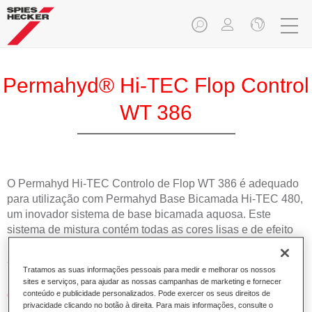
Permahyd® Hi-TEC Flop Control
WT 386
O Permahyd Hi-TEC Controlo de Flop WT 386 é adequado
para utilização com Permahyd Base Bicamada Hi-TEC 480,
um inovador sistema de base bicamada aquosa. Este
sistema de mistura contém todas as cores lisas e de efeito
necessárias para a repintura de alta qualidade de veículos
automóveis de passageiros.
Tratamos as suas informações pessoais para medir e melhorar os nossos
sites e serviços, para ajudar as nossas campanhas de marketing e fornecer
Características do produto
conteúdo e publicidade personalizados. Pode exercer os seus direitos de
privacidade clicando no botão à direita. Para mais informações, consulte o
Simples e rápido de aplicar.