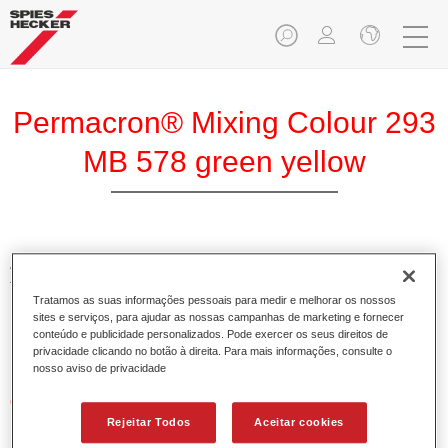
Permacron® Mixing Colour 293
MB 578 green yellow
A Base Permacron 293 torna possível preparar cores para
todos os sistemas de verniz sobre base utilizando a Base
Tratamos as suas informações pessoais para medir e melhorar os nossos
Bicamada convencional e de alta qualidade Permacron.
sites e serviços, para ajudar as nossas campanhas de marketing e fornecer
Pode ser aplicada universalmente em todos os veículos
conteúdo e publicidade personalizados. Pode exercer os seus direitos de
ligeiros, comerciais e autocarros.
privacidade clicando no botão à direita. Para mais informações, consulte o
nosso aviso de privacidade
Características do produto
Permite uma aplicação simples e fiável.
Rejeitar Todos
Aceitar cookies
O sistema de mistura torna possível preparar todas as