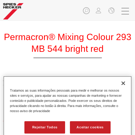
Permacron® Mixing Colour 293
MB 544 bright red
A Base Permacron 293 torna possível preparar cores para
todos os sistemas de verniz sobre base utilizando a Base
Tratamos as suas informações pessoais para medir e melhorar os nossos
Bicamada convencional e de alta qualidade Permacron.
sites e serviços, para ajudar as nossas campanhas de marketing e fornecer
Pode ser aplicada universalmente em todos os veículos
conteúdo e publicidade personalizados. Pode exercer os seus direitos de
ligeiros, comerciais e autocarros.
privacidade clicando no botão à direita. Para mais informações, consulte o
nosso aviso de privacidade
Características do produto
Permite uma aplicação simples e fiável.
Rejeitar Todos
Aceitar cookies
O sistema de mistura torna possível preparar todas as