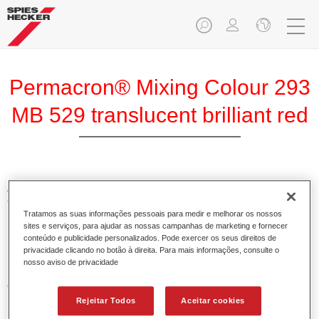
Permacron® Mixing Colour 293
MB 529 translucent brilliant red
A Base Permacron 293 torna possível preparar cores para
todos os sistemas de verniz sobre base utilizando a Base
Tratamos as suas informações pessoais para medir e melhorar os nossos
Bicamada convencional e de alta qualidade Permacron.
sites e serviços, para ajudar as nossas campanhas de marketing e fornecer
Pode ser aplicada universalmente em todos os veículos
conteúdo e publicidade personalizados. Pode exercer os seus direitos de
ligeiros, comerciais e autocarros.
privacidade clicando no botão à direita. Para mais informações, consulte o
nosso aviso de privacidade
Características do produto
Permite uma aplicação simples e fiável.
Rejeitar Todos
Aceitar cookies
O sistema de mistura torna possível preparar todas as