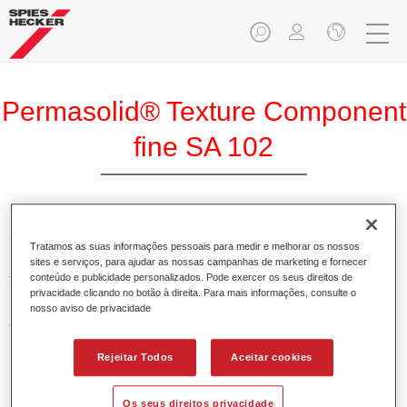
Permasolid® Texture Component
fine SA 102
Com a ajuda de Permasolid Base Texturante SA 102 fina, o
Tratamos as suas informações pessoais para medir e melhorar os nossos
Permasolid Esmalte HS 275 pode ser transformado numa
sites e serviços, para ajudar as nossas campanhas de marketing e fornecer
tinta texturada para peças de veículos.
conteúdo e publicidade personalizados. Pode exercer os seus direitos de
privacidade clicando no botão à direita. Para mais informações, consulte o
nosso aviso de privacidade
Características do produto
O resultado é uma textura fina.
Rejeitar Todos
Aceitar cookies
Product Variant
Os seus direitos privacidade