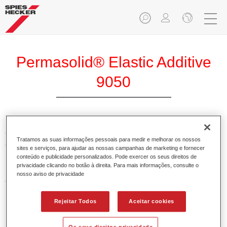
Permasolid® Elastic Additive
9050
O Permasolid Plastificante 9050 é utilizado para ajustar a
Tratamos as suas informações pessoais para medir e melhorar os nossos
elasticidade de todos os betumes 2K, esmaltes e vernizes
sites e serviços, para ajudar as nossas campanhas de marketing e fornecer
usados na pintura de peças plásticas.
conteúdo e publicidade personalizados. Pode exercer os seus direitos de
privacidade clicando no botão à direita. Para mais informações, consulte o
nosso aviso de privacidade
Características do produto
Proporciona ao sistema de pintura um grau de
Rejeitar Todos
Aceitar cookies
elasticidade elevado e de longa duração.
Os seus direitos privacidade