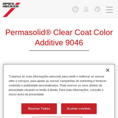
Permasolid® Clear Coat Color
Additive 9046
Aditivos para coloração de vernizes. Fornece tonalidades
vivas e brilhantes às cores quando usa os vernizes
Tratamos as suas informações pessoais para medir e melhorar os nossos
Permasolid HS.
sites e serviços, para ajudar as nossas campanhas de marketing e fornecer
conteúdo e publicidade personalizados. Pode exercer os seus direitos de
privacidade clicando no botão à direita. Para mais informações, consulte o
Características do produto
nosso aviso de privacidade
Embalado em frascos de 100 ml.
Fácil manuseio e vazamento.
Rejeitar Todos
Aceitar cookies
Disponível em diferentes cores.