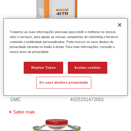
Tratamos as suas informações pessoais para medir e melhorar os nossos
sites e serviços, para ajudar as nossas campanhas de marketing e fornecer
conteúdo e publicidade personalizados. Pode exercer os seus direitos de
privacidade clicando no botão à direita. Para mais informações, consulte o
nosso aviso de privacidade
Rejeitar Todos
Aceitar cookies
Permafleet® Industry Alkyd Additiv
KH9010
Os seus direitos privacidade
Referência do artigo
35090100
GMC
4025331472001
Saber mais