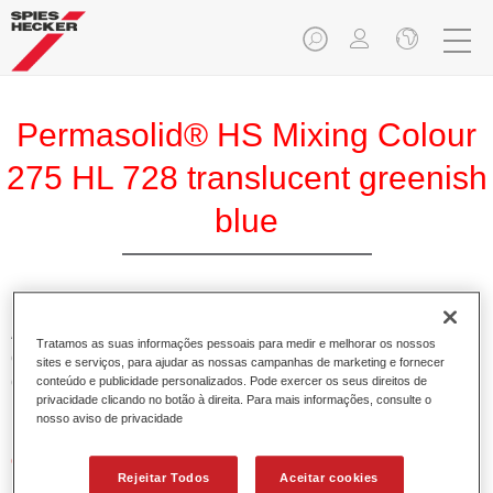
Permasolid® HS Mixing Colour
275 HL 728 translucent greenish
blue
A Base Pemasolid HS 275 torna possível misturar as cores
Tratamos as suas informações pessoais para medir e melhorar os nossos
com o Permasolid HS Esmalte 275 de alta qualidade para
sites e serviços, para ajudar as nossas campanhas de marketing e fornecer
criar todas as cores lisas para a repintura de veículos de
conteúdo e publicidade personalizados. Pode exercer os seus direitos de
privacidade clicando no botão à direita. Para mais informações, consulte o
passageiros.
nosso aviso de privacidade
Características do produto
Rejeitar Todos
Aceitar cookies
Permite uma aplicação simples e rápida numa operação