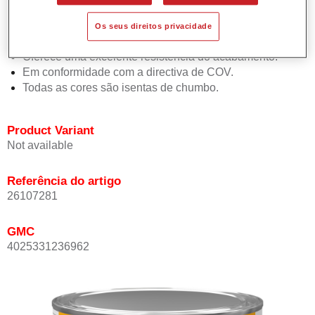
de 1.5 demãos.
Promove tempos de secagem curtos.
Os seus direitos privacidade
Proporciona elevada opacidade.
Oferece uma excelente resistência do acabamento.
Em conformidade com a directiva de COV.
Todas as cores são isentas de chumbo.
Product Variant
Not available
Referência do artigo
26107281
GMC
4025331236962