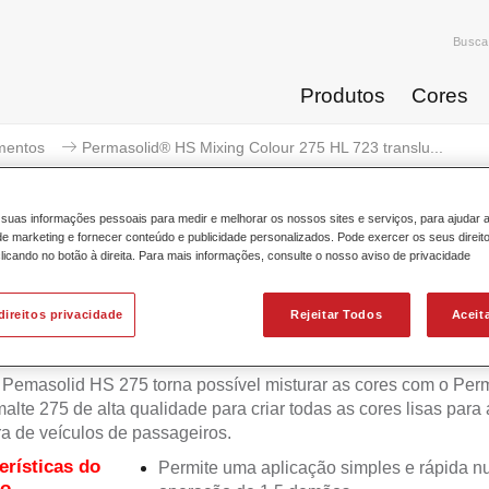
Busca
Produtos
Cores
mentos
Permasolid® HS Mixing Colour 275 HL 723 translu...
suas informações pessoais para medir e melhorar os nossos sites e serviços, para ajudar 
 marketing e fornecer conteúdo e publicidade personalizados. Pode exercer os seus direit
licando no botão à direita. Para mais informações, consulte o nosso aviso de privacidade
rmasolid® HS Mixing Colour 275 
direitos privacidade
Rejeitar Todos
Aceit
Pemasolid HS 275 torna possível misturar as cores com o Per
lte 275 de alta qualidade para criar todas as cores lisas para 
ra de veículos de passageiros.
erísticas do
Permite uma aplicação simples e rápida 
to