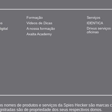
Formação
Serviços
es
Vídeos de Dicas
IDENTICA
Drivus serviços
gital
A nossa formação
oficinas
Axalta Academy
 os nomes de produtos e serviços da Spies Hecker são marcas c
egistradas são de propriedade dos seus respectivos donos.