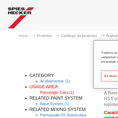
Início
Produtos
Catálogo de produtos
Acaba
Tratamos as 
campanhas de
privacidade c
Pe
CATEGORY
Os seus 
Acabamentos
(1)
USAGE AREA
Passenger Cars
(1)
A Base 
RELATED PAINT SYSTEM
HS Esma
Base System
(1)
repintu
RELATED MIXING SYSTEM
Caract
Permasolid HS Automotive
produ