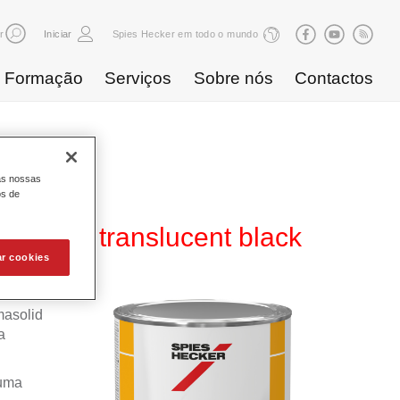
r
Iniciar
Spies Hecker em todo o mundo
Formação
Serviços
Sobre nós
Contactos
as nossas
os de
HL 723 translucent black
ar cookies
masolid
a
numa