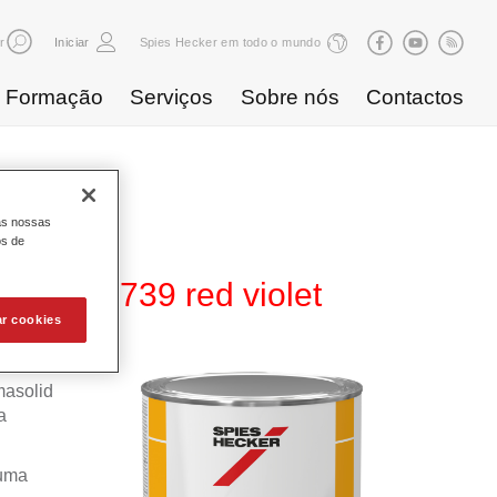
r
Iniciar
Spies Hecker em todo o mundo
Formação
Serviços
Sobre nós
Contactos
as nossas
os de
275 HG 739 red violet
ar cookies
masolid
a
numa