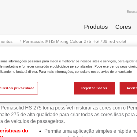
Busca
Produtos
Cores
mentos
Permasolid® HS Mixing Colour 275 HG 739 red violet
suas informações pessoais para medir e melhorar os nossos sites e serviços, para ajudar 
 marketing e fornecer conteúdo e publicidade personalizados. Pode exercer os seus direit
licando no botão à direita. Para mais informações, consulte o nosso aviso de privacidade
Permasolid® HS Mixing Colour 
direitos privacidade
Rejeitar Todos
Aceit
Pemasolid HS 275 torna possível misturar as cores com o Per
lte 275 de alta qualidade para criar todas as cores lisas para 
ra de veículos de passageiros.
erísticas do
Permite uma aplicação simples e rápida 
to