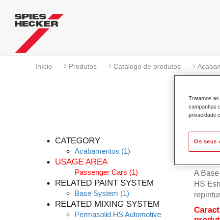
Início
Produtos
Catálogo de produtos
Acaba
Tratamos as 
campanhas de
privacidade c
CATEGORY
Os seus 
Acabamentos
(1)
USAGE AREA
Passenger Cars
(1)
A Base 
RELATED PAINT SYSTEM
HS Esma
Base System
(1)
repintu
RELATED MIXING SYSTEM
Caract
Permasolid HS Automotive
produ