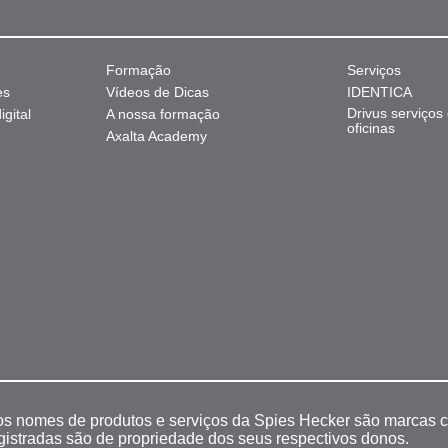
Formação
Serviços
es
Vídeos de Dicas
IDENTICA
Drivus serviços
gital
A nossa formação
oficinas
Axalta Academy
 os nomes de produtos e serviços da Spies Hecker são marcas c
egistradas são de propriedade dos seus respectivos donos.