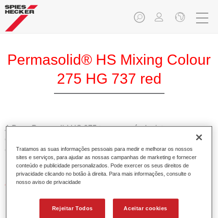
Permasolid® HS Mixing Colour
275 HG 737 red
A Base Pemasolid HS 275 torna possível misturar as cores
com o Permasolid HS Esmalte 275 de alta qualidade para
criar todas as cores lisas para a repintura de veículos de
Tratamos as suas informações pessoais para medir e melhorar os nossos
sites e serviços, para ajudar as nossas campanhas de marketing e fornecer
passageiros.
conteúdo e publicidade personalizados. Pode exercer os seus direitos de
privacidade clicando no botão à direita. Para mais informações, consulte o
nosso aviso de privacidade
Características do produto
Permite uma aplicação simples e rápida numa operação
de 1.5 demãos.
Rejeitar Todos
Aceitar cookies
Promove tempos de secagem curtos.