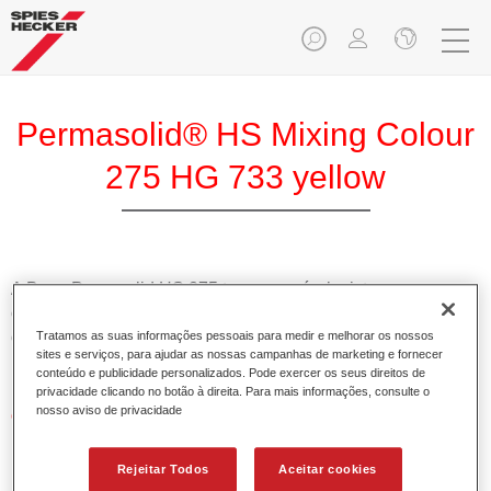
Permasolid® HS Mixing Colour
275 HG 733 yellow
A Base Pemasolid HS 275 torna possível misturar as cores
com o Permasolid HS Esmalte 275 de alta qualidade para
criar todas as cores lisas para a repintura de veículos de
Tratamos as suas informações pessoais para medir e melhorar os nossos
sites e serviços, para ajudar as nossas campanhas de marketing e fornecer
passageiros.
conteúdo e publicidade personalizados. Pode exercer os seus direitos de
privacidade clicando no botão à direita. Para mais informações, consulte o
nosso aviso de privacidade
Características do produto
Permite uma aplicação simples e rápida numa operação
de 1.5 demãos.
Rejeitar Todos
Aceitar cookies
Promove tempos de secagem curtos.