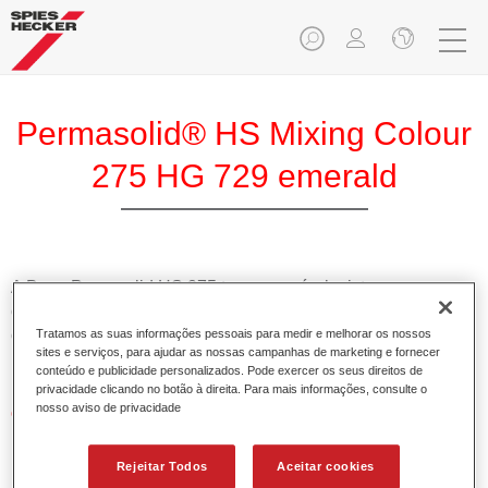
Permasolid® HS Mixing Colour
275 HG 729 emerald
A Base Pemasolid HS 275 torna possível misturar as cores
com o Permasolid HS Esmalte 275 de alta qualidade para
criar todas as cores lisas para a repintura de veículos de
Tratamos as suas informações pessoais para medir e melhorar os nossos
sites e serviços, para ajudar as nossas campanhas de marketing e fornecer
passageiros.
conteúdo e publicidade personalizados. Pode exercer os seus direitos de
privacidade clicando no botão à direita. Para mais informações, consulte o
nosso aviso de privacidade
Características do produto
Permite uma aplicação simples e rápida numa operação
de 1.5 demãos.
Rejeitar Todos
Aceitar cookies
Promove tempos de secagem curtos.