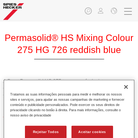
Permasolid® HS Mixing Colour
275 HG 726 reddish blue
A Base Pemasolid HS 275 torna possível misturar as cores
com o Permasolid HS Esmalte 275 de alta qualidade para
criar todas as cores lisas para a repintura de veículos de
Tratamos as suas informações pessoais para medir e melhorar os nossos
sites e serviços, para ajudar as nossas campanhas de marketing e fornecer
passageiros.
conteúdo e publicidade personalizados. Pode exercer os seus direitos de
privacidade clicando no botão à direita. Para mais informações, consulte o
nosso aviso de privacidade
Características do produto
Permite uma aplicação simples e rápida numa operação
de 1.5 demãos.
Rejeitar Todos
Aceitar cookies
Promove tempos de secagem curtos.