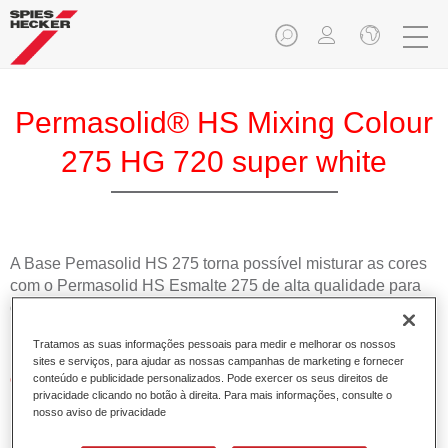
Permasolid® HS Mixing Colour
275 HG 720 super white
A Base Pemasolid HS 275 torna possível misturar as cores
com o Permasolid HS Esmalte 275 de alta qualidade para
criar todas as cores lisas para a repintura de veículos de
passageiros.
Tratamos as suas informações pessoais para medir e melhorar os nossos
sites e serviços, para ajudar as nossas campanhas de marketing e fornecer
Características do produto
conteúdo e publicidade personalizados. Pode exercer os seus direitos de
privacidade clicando no botão à direita. Para mais informações, consulte o
Permite uma aplicação simples e rápida numa operação
nosso aviso de privacidade
de 1.5 demãos.
Promove tempos de secagem curtos.