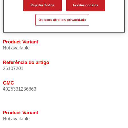
Proporciona elevada opacidade.
Rejeitar Todos
Aceitar cookies
Oferece uma excelente resistência do acabamento.
Em conformidade com a directiva de COV.
Os seus direitos privacidade
Todas as cores são isentas de chumbo.
Product Variant
Not available
Referência do artigo
26107201
GMC
4025331236863
Product Variant
Not available