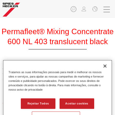
Permafleet® Mixing Concentrate
600 NL 403 translucent black
A Permafleet Base Concentrada 600 permite misturar as
Tratamos as suas informações pessoais para medir e melhorar os nossos
cores para veículos comerciais da tinta Permafleet nas
sites e serviços, para ajudar as nossas campanhas de marketing e fornecer
séries 630, 670 e 675. Pode igualmente ser utilizada para
conteúdo e publicidade personalizados. Pode exercer os seus direitos de
misturar diferentes tintas industriais PercoTop e Permacron
privacidade clicando no botão à direita. Para mais informações, consulte o
Esmalte 730.
nosso aviso de privacidade
Características do produto
Rejeitar Todos
Aceitar cookies
Contém pigmentos de alta qualidade para cores lisas.
Oferece uma durabilidade sólida e precisão de cor.