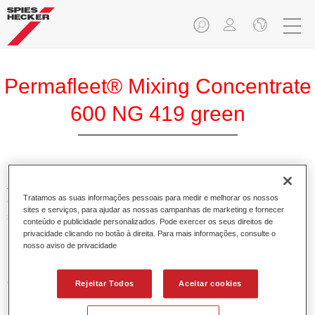
Permafleet® Mixing Concentrate
600 NG 419 green
A Permafleet Base Concentrada 600 permite misturar as
Tratamos as suas informações pessoais para medir e melhorar os nossos
cores para veículos comerciais da tinta Permafleet nas
sites e serviços, para ajudar as nossas campanhas de marketing e fornecer
séries 630, 670 e 675. Pode igualmente ser utilizada para
conteúdo e publicidade personalizados. Pode exercer os seus direitos de
misturar diferentes tintas industriais PercoTop e Permacron
privacidade clicando no botão à direita. Para mais informações, consulte o
Esmalte 730.
nosso aviso de privacidade
Características do produto
Rejeitar Todos
Aceitar cookies
Contém pigmentos de alta qualidade para cores lisas.
Oferece uma durabilidade sólida e precisão de cor.