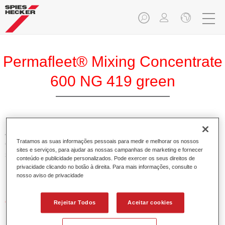
Permafleet® Mixing Concentrate
600 NG 419 green
A Permafleet Base Concentrada 600 permite misturar as
Tratamos as suas informações pessoais para medir e melhorar os nossos
cores para veículos comerciais da tinta Permafleet nas
sites e serviços, para ajudar as nossas campanhas de marketing e fornecer
séries 630, 670 e 675. Pode igualmente ser utilizada para
conteúdo e publicidade personalizados. Pode exercer os seus direitos de
misturar diferentes tintas industriais PercoTop e Permacron
privacidade clicando no botão à direita. Para mais informações, consulte o
Esmalte 730.
nosso aviso de privacidade
Características do produto
Rejeitar Todos
Aceitar cookies
Contém pigmentos de alta qualidade para cores lisas.
Oferece uma durabilidade sólida e precisão de cor.