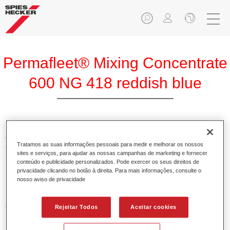
Permafleet® Mixing Concentrate
600 NG 418 reddish blue
A Permafleet Base Concentrada 600 permite misturar as
Tratamos as suas informações pessoais para medir e melhorar os nossos
cores para veículos comerciais da tinta Permafleet nas
sites e serviços, para ajudar as nossas campanhas de marketing e fornecer
séries 630, 670 e 675. Pode igualmente ser utilizada para
conteúdo e publicidade personalizados. Pode exercer os seus direitos de
misturar diferentes tintas industriais PercoTop e Permacron
privacidade clicando no botão à direita. Para mais informações, consulte o
Esmalte 730.
nosso aviso de privacidade
Características do produto
Rejeitar Todos
Aceitar cookies
Contém pigmentos de alta qualidade para cores lisas.
Oferece uma durabilidade sólida e precisão de cor.