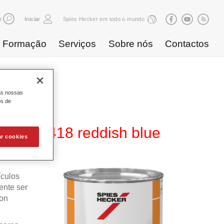
r
Iniciar
Spies Hecker em todo o mundo
Formação
Serviços
Sobre nós
Contactos
as nossas
os de
600 NG 418 reddish blue
ar cookies
ículos
ente ser
ron