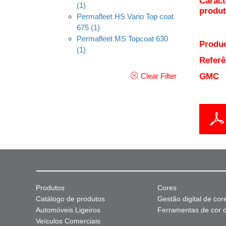
Caract
(1)
produ
Permafleet HS Vario Top coat
675
(1)
Permafleet MS Topcoat 630
Produc
(1)
Referê
Clear Filter
GMC
Produtos
Cores
Catálogo de produtos
Gestão digital de cor
Automóveis Ligeiros
Ferramentas de cor di
Veículos Comerciais