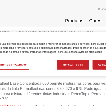
Busca
Produtos
Cores
mentos
Permafleet® Mixing Concentrate 600 NG 418 reddi...
suas informações pessoais para medir e melhorar os nossos sites e serviços, para ajudar 
 marketing e fornecer conteúdo e publicidade personalizados. Pode exercer os seus direit
licando no botão à direita. Para mais informações, consulte o nosso aviso de privacidade
Permafleet® Mixing Concentrate 
direitos privacidade
Rejeitar Todos
Aceit
fleet Base Concentrada 600 permite misturar as cores para ve
ais da tinta Permafleet nas séries 630, 670 e 675. Pode igualm
da para misturar diferentes tintas industriais PercoTop e Permac
e 730.