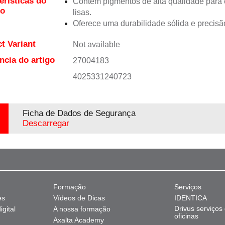
erísticas do
Contém pigmentos de alta qualidade para 
to
lisas.
Oferece uma durabilidade sólida e precisão
t Variant
Not available
ncia do artigo
27004183
4025331240723
Ficha de Dados de Segurança
Descarregar
Formação
Serviços
es
Vídeos de Dicas
IDENTICA
Drivus serviços
gital
A nossa formação
oficinas
Axalta Academy