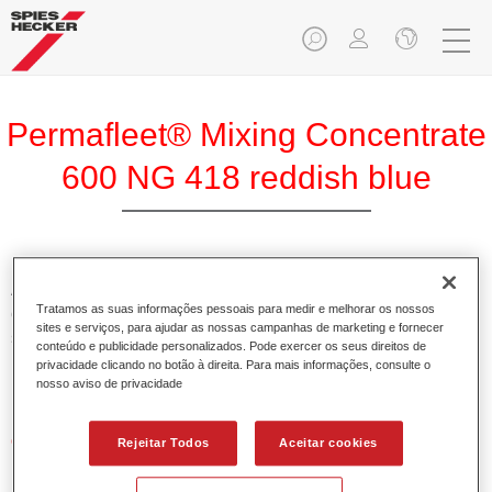
Permafleet® Mixing Concentrate
600 NG 418 reddish blue
A Permafleet Base Concentrada 600 permite misturar as
Tratamos as suas informações pessoais para medir e melhorar os nossos
cores para veículos comerciais da tinta Permafleet nas
sites e serviços, para ajudar as nossas campanhas de marketing e fornecer
séries 630, 670 e 675. Pode igualmente ser utilizada para
conteúdo e publicidade personalizados. Pode exercer os seus direitos de
misturar diferentes tintas industriais PercoTop e Permacron
privacidade clicando no botão à direita. Para mais informações, consulte o
Esmalte 730.
nosso aviso de privacidade
Características do produto
Rejeitar Todos
Aceitar cookies
Contém pigmentos de alta qualidade para cores lisas.
Oferece uma durabilidade sólida e precisão de cor.