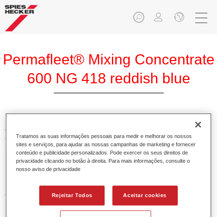
Permafleet® Mixing Concentrate
600 NG 418 reddish blue
A Permafleet Base Concentrada 600 permite misturar as
Tratamos as suas informações pessoais para medir e melhorar os nossos
cores para veículos comerciais da tinta Permafleet nas
sites e serviços, para ajudar as nossas campanhas de marketing e fornecer
séries 630, 670 e 675. Pode igualmente ser utilizada para
conteúdo e publicidade personalizados. Pode exercer os seus direitos de
misturar diferentes tintas industriais PercoTop e Permacron
privacidade clicando no botão à direita. Para mais informações, consulte o
Esmalte 730.
nosso aviso de privacidade
Características do produto
Rejeitar Todos
Aceitar cookies
Contém pigmentos de alta qualidade para cores lisas.
Oferece uma durabilidade sólida e precisão de cor.