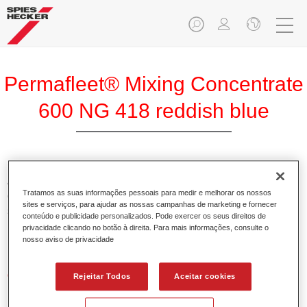
Permafleet® Mixing Concentrate
600 NG 418 reddish blue
A Permafleet Base Concentrada 600 permite misturar as
Tratamos as suas informações pessoais para medir e melhorar os nossos
cores para veículos comerciais da tinta Permafleet nas
sites e serviços, para ajudar as nossas campanhas de marketing e fornecer
séries 630, 670 e 675. Pode igualmente ser utilizada para
conteúdo e publicidade personalizados. Pode exercer os seus direitos de
misturar diferentes tintas industriais PercoTop e Permacron
privacidade clicando no botão à direita. Para mais informações, consulte o
Esmalte 730.
nosso aviso de privacidade
Características do produto
Rejeitar Todos
Aceitar cookies
Contém pigmentos de alta qualidade para cores lisas.
Oferece uma durabilidade sólida e precisão de cor.