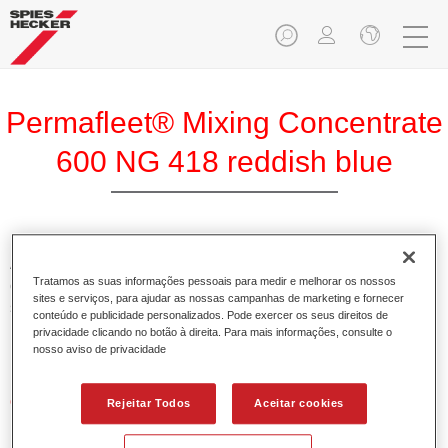
Permafleet® Mixing Concentrate
600 NG 418 reddish blue
A Permafleet Base Concentrada 600 permite misturar as
Tratamos as suas informações pessoais para medir e melhorar os nossos
cores para veículos comerciais da tinta Permafleet nas
sites e serviços, para ajudar as nossas campanhas de marketing e fornecer
séries 630, 670 e 675. Pode igualmente ser utilizada para
conteúdo e publicidade personalizados. Pode exercer os seus direitos de
misturar diferentes tintas industriais PercoTop e Permacron
privacidade clicando no botão à direita. Para mais informações, consulte o
Esmalte 730.
nosso aviso de privacidade
Características do produto
Rejeitar Todos
Aceitar cookies
Contém pigmentos de alta qualidade para cores lisas.
Oferece uma durabilidade sólida e precisão de cor.