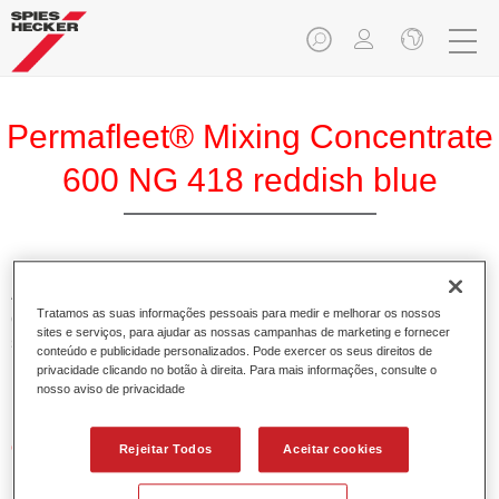
Permafleet® Mixing Concentrate
600 NG 418 reddish blue
A Permafleet Base Concentrada 600 permite misturar as
Tratamos as suas informações pessoais para medir e melhorar os nossos
cores para veículos comerciais da tinta Permafleet nas
sites e serviços, para ajudar as nossas campanhas de marketing e fornecer
séries 630, 670 e 675. Pode igualmente ser utilizada para
conteúdo e publicidade personalizados. Pode exercer os seus direitos de
misturar diferentes tintas industriais PercoTop e Permacron
privacidade clicando no botão à direita. Para mais informações, consulte o
Esmalte 730.
nosso aviso de privacidade
Características do produto
Rejeitar Todos
Aceitar cookies
Contém pigmentos de alta qualidade para cores lisas.
Oferece uma durabilidade sólida e precisão de cor.