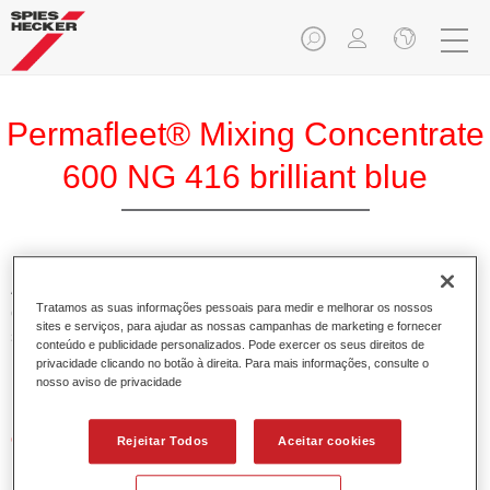
Permafleet® Mixing Concentrate
600 NG 416 brilliant blue
A Permafleet Base Concentrada 600 permite misturar as
Tratamos as suas informações pessoais para medir e melhorar os nossos
cores para veículos comerciais da tinta Permafleet nas
sites e serviços, para ajudar as nossas campanhas de marketing e fornecer
séries 630, 670 e 675. Pode igualmente ser utilizada para
conteúdo e publicidade personalizados. Pode exercer os seus direitos de
misturar diferentes tintas industriais PercoTop e Permacron
privacidade clicando no botão à direita. Para mais informações, consulte o
Esmalte 730.
nosso aviso de privacidade
Características do produto
Rejeitar Todos
Aceitar cookies
Contém pigmentos de alta qualidade para cores lisas.
Oferece uma durabilidade sólida e precisão de cor.