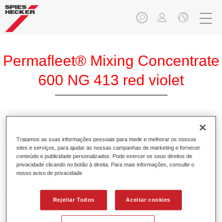
Permafleet® Mixing Concentrate
600 NG 413 red violet
A Permafleet Base Concentrada 600 permite misturar as
Tratamos as suas informações pessoais para medir e melhorar os nossos
cores para veículos comerciais da tinta Permafleet nas
sites e serviços, para ajudar as nossas campanhas de marketing e fornecer
séries 630, 670 e 675. Pode igualmente ser utilizada para
conteúdo e publicidade personalizados. Pode exercer os seus direitos de
misturar diferentes tintas industriais PercoTop e Permacron
privacidade clicando no botão à direita. Para mais informações, consulte o
Esmalte 730.
nosso aviso de privacidade
Características do produto
Rejeitar Todos
Aceitar cookies
Contém pigmentos de alta qualidade para cores lisas.
Oferece uma durabilidade sólida e precisão de cor.