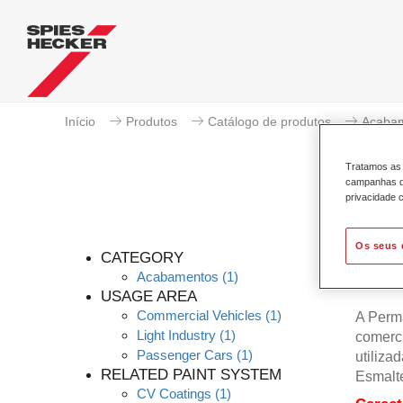
Início
Produtos
Catálogo de produtos
Acaba
Tratamos as 
campanhas de
privacidade c
Os seus 
CATEGORY
Acabamentos
(1)
USAGE AREA
Commercial Vehicles
(1)
A Perma
Light Industry
(1)
comerci
Passenger Cars
(1)
utiliza
RELATED PAINT SYSTEM
Esmalt
CV Coatings
(1)