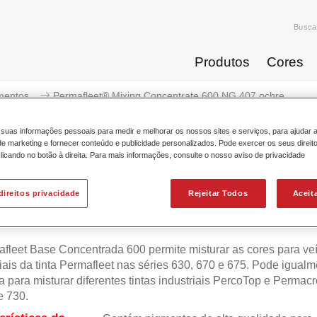
Busca
Produtos
Cores
mentos
Permafleet® Mixing Concentrate 600 NG 407 ochre
suas informações pessoais para medir e melhorar os nossos sites e serviços, para ajudar 
 marketing e fornecer conteúdo e publicidade personalizados. Pode exercer os seus direit
licando no botão à direita. Para mais informações, consulte o nosso aviso de privacidade
Permafleet® Mixing Concentra
direitos privacidade
Rejeitar Todos
Aceit
fleet Base Concentrada 600 permite misturar as cores para ve
ais da tinta Permafleet nas séries 630, 670 e 675. Pode igualm
da para misturar diferentes tintas industriais PercoTop e Permac
e 730.