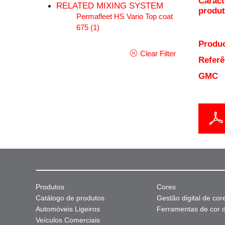
Caract
RELATED MIXING SYSTEM
produ
Permafleet HS Vario Top coat
675
(1)
Produc
Clear Filter
Referê
GMC
Produtos
Cores
Catálogo de produtos
Gestão digital de cor
Automóveis Ligeiros
Ferramentas de cor di
Veículos Comerciais