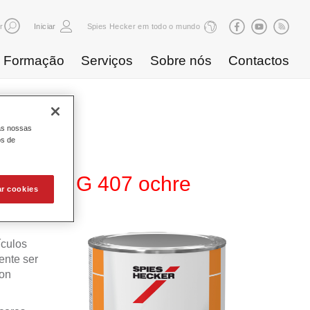
r
Iniciar
Spies Hecker em todo o mundo
Formação
Serviços
Sobre nós
Contactos
as nossas
os de
te 600 NG 407 ochre
ar cookies
ículos
ente ser
ron