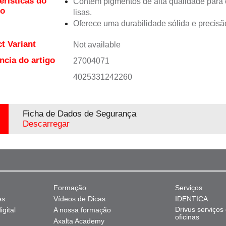
erísticas do
Contém pigmentos de alta qualidade para 
to
lisas.
Oferece uma durabilidade sólida e precisão
t Variant
Not available
ncia do artigo
27004071
4025331242260
Ficha de Dados de Segurança
Descarregar
Formação
Serviços
es
Vídeos de Dicas
IDENTICA
Drivus serviços
gital
A nossa formação
oficinas
Axalta Academy