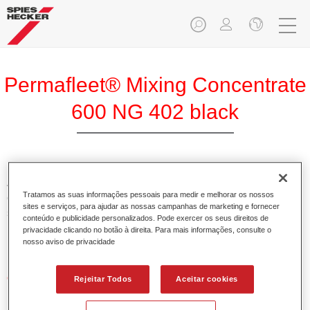
Permafleet® Mixing Concentrate
600 NG 402 black
A Permafleet Base Concentrada 600 permite misturar as
Tratamos as suas informações pessoais para medir e melhorar os nossos
cores para veículos comerciais da tinta Permafleet nas
sites e serviços, para ajudar as nossas campanhas de marketing e fornecer
séries 630, 670 e 675. Pode igualmente ser utilizada para
conteúdo e publicidade personalizados. Pode exercer os seus direitos de
misturar diferentes tintas industriais PercoTop e Permacron
privacidade clicando no botão à direita. Para mais informações, consulte o
Esmalte 730.
nosso aviso de privacidade
Características do produto
Rejeitar Todos
Aceitar cookies
Contém pigmentos de alta qualidade para cores lisas.
Oferece uma durabilidade sólida e precisão de cor.