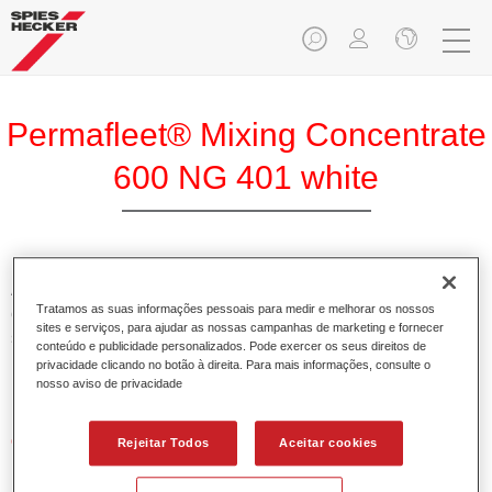
Permafleet® Mixing Concentrate
600 NG 401 white
A Permafleet Base Concentrada 600 permite misturar as
Tratamos as suas informações pessoais para medir e melhorar os nossos
cores para veículos comerciais da tinta Permafleet nas
sites e serviços, para ajudar as nossas campanhas de marketing e fornecer
séries 630, 670 e 675. Pode igualmente ser utilizada para
conteúdo e publicidade personalizados. Pode exercer os seus direitos de
misturar diferentes tintas industriais PercoTop e Permacron
privacidade clicando no botão à direita. Para mais informações, consulte o
Esmalte 730.
nosso aviso de privacidade
Características do produto
Rejeitar Todos
Aceitar cookies
Contém pigmentos de alta qualidade para cores lisas.
Oferece uma durabilidade sólida e precisão de cor.