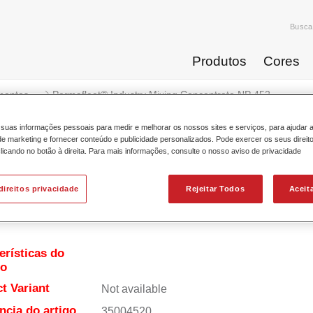
Busca
Produtos
Cores
mentos
Permafleet® Industry Mixing Concentrate NP 452 ...
suas informações pessoais para medir e melhorar os nossos sites e serviços, para ajudar 
 marketing e fornecer conteúdo e publicidade personalizados. Pode exercer os seus direit
licando no botão à direita. Para mais informações, consulte o nosso aviso de privacidade
rmafleet® Industry Mixing Conce
direitos privacidade
Rejeitar Todos
Aceit
erísticas do
to
t Variant
Not available
ncia do artigo
35004520