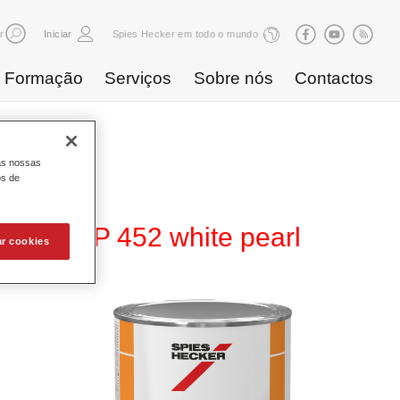
r
Iniciar
Spies Hecker em todo o mundo
Formação
Serviços
Sobre nós
Contactos
as nossas
os de
ntrate NP 452 white pearl
ar cookies