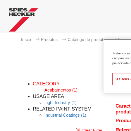
Início
Produtos
Catálogo de produtos
Acaba
Tratamos as 
campanhas de
privacidade c
Pe
Os seus 
CATEGORY
Acabamentos
(1)
USAGE AREA
Light Industry
(1)
Caract
RELATED PAINT SYSTEM
produ
Industrial Coatings
(1)
Produc
Referê
Clear Filter