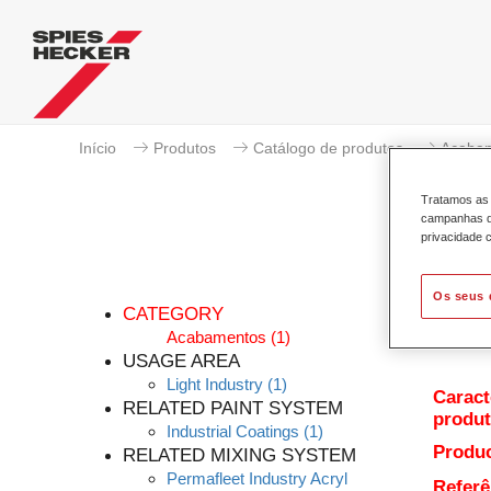
Início
Produtos
Catálogo de produtos
Acaba
Tratamos as 
campanhas de
privacidade c
Os seus 
CATEGORY
Acabamentos
(1)
USAGE AREA
Light Industry
(1)
Caract
RELATED PAINT SYSTEM
produ
Industrial Coatings
(1)
Produc
RELATED MIXING SYSTEM
Permafleet Industry Acryl
Referê