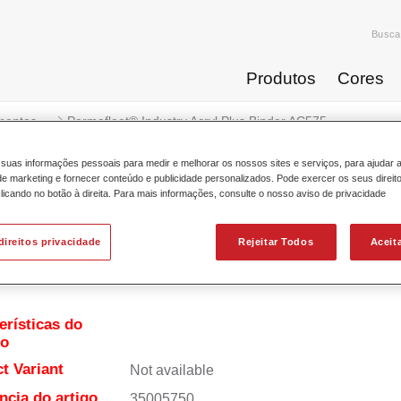
Busca
Produtos
Cores
mentos
Permafleet® Industry Acryl Plus Binder AC575
suas informações pessoais para medir e melhorar os nossos sites e serviços, para ajudar 
 marketing e fornecer conteúdo e publicidade personalizados. Pode exercer os seus direit
licando no botão à direita. Para mais informações, consulte o nosso aviso de privacidade
Permafleet® Industry Acryl 
direitos privacidade
Rejeitar Todos
Aceit
erísticas do
to
t Variant
Not available
ncia do artigo
35005750