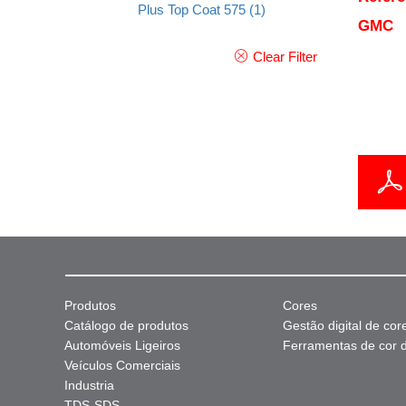
Plus Top Coat 575
(1)
GMC
Clear Filter
Produtos
Cores
Catálogo de produtos
Gestão digital de cor
Automóveis Ligeiros
Ferramentas de cor di
Veículos Comerciais
Industria
TDS-SDS