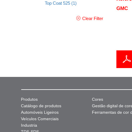
Top Coat 525
(1)
GMC
Clear Filter
Produtos
Cores
Catálogo de produtos
Gestão digital de cor
Automóveis Ligeiros
Ferramentas de cor di
Veículos Comerciais
Industria
TDS-SDS