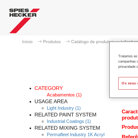
Início
Produtos
Catálogo de produtos
Acaba
Tratamos as 
campanhas de
privacidade c
Os seus 
CATEGORY
Acabamentos
(1)
USAGE AREA
Light Industry
(1)
Caract
RELATED PAINT SYSTEM
produ
Industrial Coatings
(1)
Produc
RELATED MIXING SYSTEM
Permafleet Industry 1K Acryl
Referê