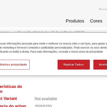
Busca
Produtos
Cores
mentos
Permafleet® Industry 1K Acryl Binder AC525
suas informações pessoais para medir e melhorar os nossos sites e serviços, para ajudar 
 marketing e fornecer conteúdo e publicidade personalizados. Pode exercer os seus direit
licando no botão à direita. Para mais informações, consulte o nosso aviso de privacidade
Permafleet® Industry 1K A
direitos privacidade
Rejeitar Todos
Aceit
erísticas do
to
t Variant
Not available
ncia do artigo
35005250