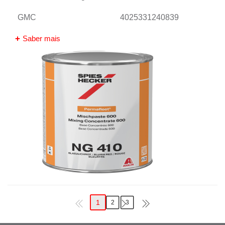
GMC
4025331240839
Saber mais
1
2
3