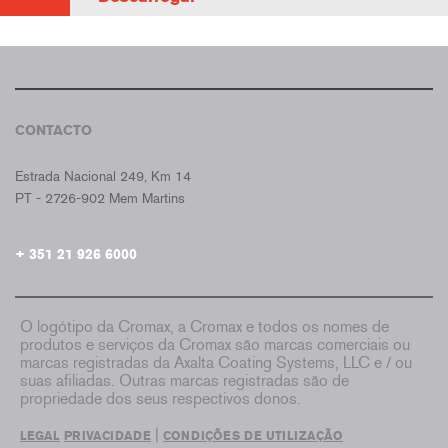
CONTACTO
CROMAX PORTUGAL
Estrada Nacional 249, Km 14
PT - 2726-902 Mem Martins
+ 351 21 926 6000
O logótipo da Cromax, a Cromax e todos os nomes de
produtos e serviços da Cromax são marcas comerciais ou
marcas registradas da Axalta Coating Systems, LLC e / ou
suas afiliadas. Outras marcas registradas são de
propriedade dos seus respectivos donos.
|
LEGAL
PRIVACIDADE
CONDIÇÕES DE UTILIZAÇÃO