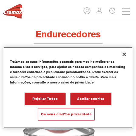
Endurecedores
Tratamos as suas informações pessoais para medir e melhorar os
WB2075 Cromax® Pro Basecoat
nossos sites e serviços, para ajudar as nossas campanhas de marketing
e fornecer conteúdo e publicidade personalizados. Pode exercer os
Activator
seus direitos de privacidade clicando no botão à direita. Para mais
informações, consulte o nosso aviso de privacidade
Referência do artigo
WB2075 0.50 LI
GMC
1250066309
Rejeitar Todos
Aceitar cookies
Saber mais
Os seus direitos privacidade