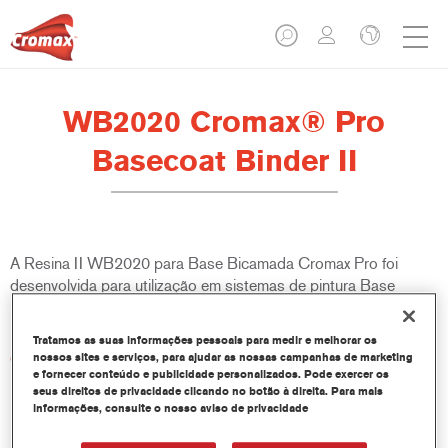
WB2020 Cromax® Pro
Basecoat Binder II
A Resina II WB2020 para Base Bicamada Cromax Pro foi
desenvolvida para utilização em sistemas de pintura Base
Bicamada Cromax Pro.
Tratamos as suas informações pessoais para medir e melhorar os
Características do produto
nossos sites e serviços, para ajudar as nossas campanhas de marketing
e fornecer conteúdo e publicidade personalizados. Pode exercer os
seus direitos de privacidade clicando no botão à direita. Para mais
informações, consulte o nosso aviso de privacidade
Product Variant
1LT