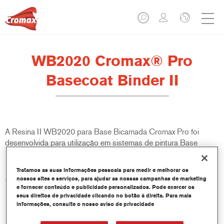
WB2020 Cromax® Pro
Basecoat Binder II
A Resina II WB2020 para Base Bicamada Cromax Pro foi
desenvolvida para utilização em sistemas de pintura Base
Bicamada Cromax Pro.
Tratamos as suas informações pessoais para medir e melhorar os
Características do produto
nossos sites e serviços, para ajudar as nossas campanhas de marketing
e fornecer conteúdo e publicidade personalizados. Pode exercer os
seus direitos de privacidade clicando no botão à direita. Para mais
informações, consulte o nosso aviso de privacidade
Product Variant
1LT