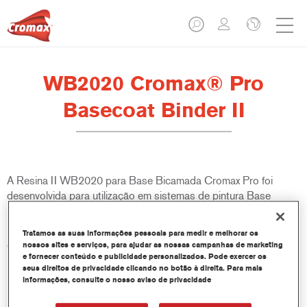
WB2020 Cromax® Pro
Basecoat Binder II
A Resina II WB2020 para Base Bicamada Cromax Pro foi
desenvolvida para utilização em sistemas de pintura Base
Bicamada Cromax Pro.
Tratamos as suas informações pessoais para medir e melhorar os
Características do produto
nossos sites e serviços, para ajudar as nossas campanhas de marketing
e fornecer conteúdo e publicidade personalizados. Pode exercer os
seus direitos de privacidade clicando no botão à direita. Para mais
informações, consulte o nosso aviso de privacidade
Product Variant
1LT