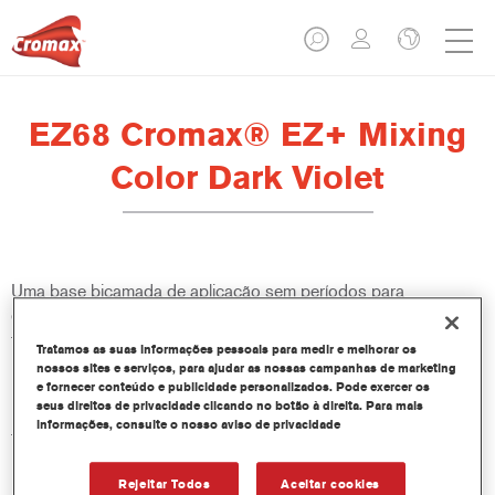
EZ68 Cromax® EZ+ Mixing
Color Dark Violet
Uma base bicamada de aplicação sem períodos para
evaporação, fácil de usar, de excelentes desempenho de cor,
flexibilidade e valor. Boa opacidade, técnica de disfarce
Tratamos as suas informações pessoais para medir e melhorar os
melhorada e excelente controlo de manchas tornam todos as
nossos sites e serviços, para ajudar as nossas campanhas de marketing
repinturas mais fáceis e rápidas. Proporciona também acesso a
e fornecer conteúdo e publicidade personalizados. Pode exercer os
seus direitos de privacidade clicando no botão à direita. Para mais
uma biblioteca constantemente atualizada de mais de 100.000
informações, consulte o nosso aviso de privacidade
fórmulas de cores sólidas, metálicas e nacaradas. E as
inovadoras garrafas espremíveis garantem dosagens mais
precisas e minimizam o desperdício. Cromax EZ+ é o novo
Rejeitar Todos
Aceitar cookies