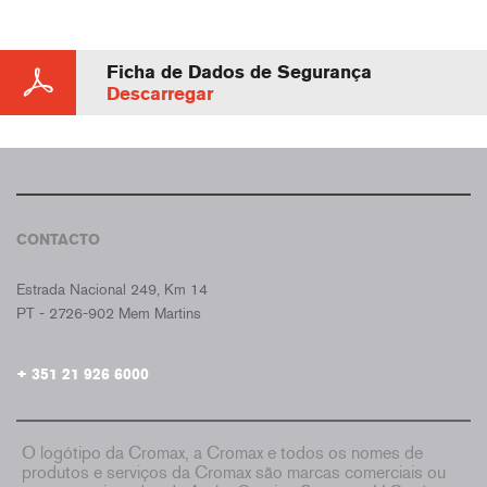
Ficha de Dados de Segurança
Descarregar
CONTACTO
CROMAX PORTUGAL
Estrada Nacional 249, Km 14
PT - 2726-902 Mem Martins
+ 351 21 926 6000
O logótipo da Cromax, a Cromax e todos os nomes de
produtos e serviços da Cromax são marcas comerciais ou