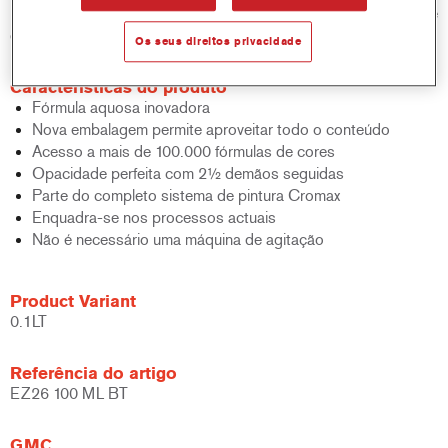
padrão de base bicamada aquosa em termos de desempenho e
eficiência.
Os seus direitos privacidade
Características do produto
Fórmula aquosa inovadora
Nova embalagem permite aproveitar todo o conteúdo
Acesso a mais de 100.000 fórmulas de cores
Opacidade perfeita com 2½ demãos seguidas
Parte do completo sistema de pintura Cromax
Enquadra-se nos processos actuais
Não é necessário uma máquina de agitação
Product Variant
0.1LT
Referência do artigo
EZ26 100 ML BT
GMC