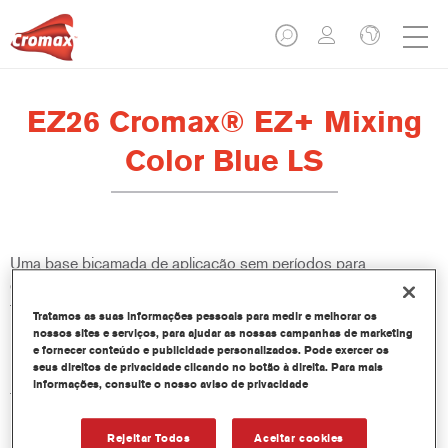
EZ26 Cromax® EZ+ Mixing
Color Blue LS
Uma base bicamada de aplicação sem períodos para
evaporação, fácil de usar, de excelentes desempenho de cor,
flexibilidade e valor. Boa opacidade, técnica de disfarce
Tratamos as suas informações pessoais para medir e melhorar os
melhorada e excelente controlo de manchas tornam todos as
nossos sites e serviços, para ajudar as nossas campanhas de marketing
repinturas mais fáceis e rápidas. Proporciona também acesso a
e fornecer conteúdo e publicidade personalizados. Pode exercer os
seus direitos de privacidade clicando no botão à direita. Para mais
uma biblioteca constantemente atualizada de mais de 100.000
informações, consulte o nosso aviso de privacidade
fórmulas de cores sólidas, metálicas e nacaradas. E as
inovadoras garrafas espremíveis garantem dosagens mais
precisas e minimizam o desperdício. Cromax EZ+ é o novo
Rejeitar Todos
Aceitar cookies