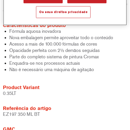
padrão de base bicamada aquosa em termos de desempenho e
eficiência.
Os seus direitos privacidade
Características do produto
Fórmula aquosa inovadora
Nova embalagem permite aproveitar todo o conteúdo
Acesso a mais de 100.000 fórmulas de cores
Opacidade perfeita com 2½ demãos seguidas
Parte do completo sistema de pintura Cromax
Enquadra-se nos processos actuais
Não é necessário uma máquina de agitação
Product Variant
0.35LT
Referência do artigo
EZ197 350 ML BT
GMC