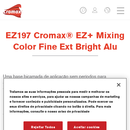
EZ197 Cromax® EZ+ Mixing
Color Fine Ext Bright Alu
Uma base bicamada de aplicação sem períodos para
evaporação, fácil de usar, de excelentes desempenho de cor,
flexibilidade e valor. Boa opacidade, técnica de disfarce
Tratamos as suas informações pessoais para medir e melhorar os
melhorada e excelente controlo de manchas tornam todos as
nossos sites e serviços, para ajudar as nossas campanhas de marketing
repinturas mais fáceis e rápidas. Proporciona também acesso a
e fornecer conteúdo e publicidade personalizados. Pode exercer os
seus direitos de privacidade clicando no botão à direita. Para mais
uma biblioteca constantemente atualizada de mais de 100.000
informações, consulte o nosso aviso de privacidade
fórmulas de cores sólidas, metálicas e nacaradas. E as
inovadoras garrafas espremíveis garantem dosagens mais
precisas e minimizam o desperdício. Cromax EZ+ é o novo
Rejeitar Todos
Aceitar cookies