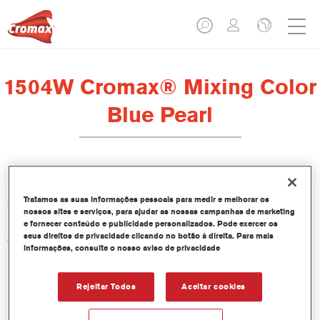
1504W Cromax® Mixing Color
Blue Pearl
Este corante concentrado em base aquosa faz parte do
Tratamos as suas informações pessoais para medir e melhorar os
sistema de pintura Base Bicamada Cromax.
nossos sites e serviços, para ajudar as nossas campanhas de marketing
e fornecer conteúdo e publicidade personalizados. Pode exercer os
seus direitos de privacidade clicando no botão à direita. Para mais
Características do produto
informações, consulte o nosso aviso de privacidade
Excepcional desempenho colorístico.
Aplicação molhado-sobre-molhado simples.
Base de dados com fórmulas de cor constantemente
Rejeitar Todos
Aceitar cookies
actualizadas com mais de 30,000 cores sólidas,
metalizados e perlados.