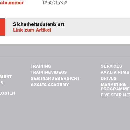
ialnummer
1250015732
Sicherheitsdatenblatt
Link zum Artikel
TRAINING
SERVICES
TRAININGVIDEOS
AXALTA NIM
MENT
SEMINARUEBERSICHT
DRIVUS
GS
AXALTA ACADEMY
MARKETING
PROGRAMME
LOGIEN
FIVE STAR-N