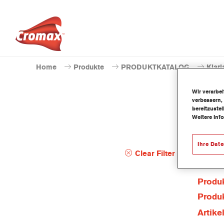
Home
Produkte
PRODUKTKATALOG
Klarl
Wir verarbe
verbessern,
bereitzuste
Weitere Inf
Ihre Dat
Clear Filter
Produ
Produk
Artik