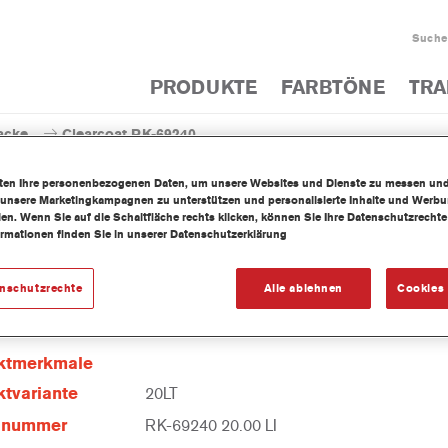
Suche
PRODUKTE
FARBTÖNE
TRA
acke
Clearcoat RK-69240
iten Ihre personenbezogenen Daten, um unsere Websites und Dienste zu messen un
 unsere Marketingkampagnen zu unterstützen und personalisierte Inhalte und Werb
llen. Wenn Sie auf die Schaltfläche rechts klicken, können Sie Ihre Datenschutzrech
ormationen finden Sie in unserer Datenschutzerklärung
Clearcoat RK-
enschutzrechte
Alle ablehnen
Cookies 
ktmerkmale
tvariante
20LT
elnummer
RK-69240 20.00 LI