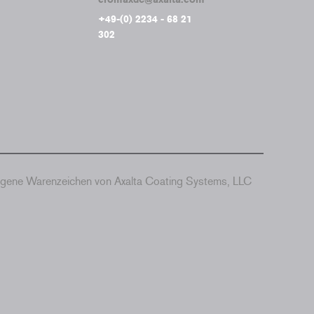
+49-(0) 2234 - 68 21
302
agene Warenzeichen von Axalta Coating Systems, LLC