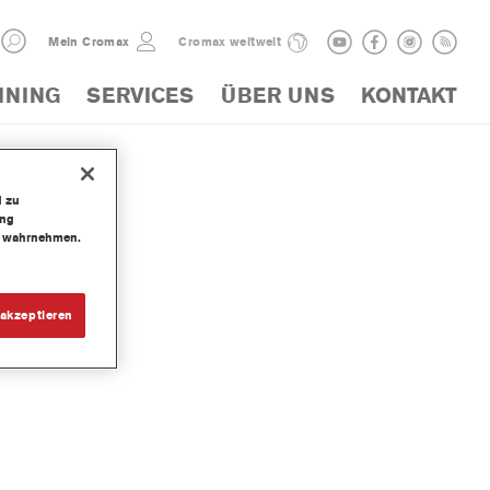
Mein Cromax
Cromax weltweit
INING
SERVICES
ÜBER UNS
KONTAKT
d zu
ung
te wahrnehmen.
69240
akzeptieren