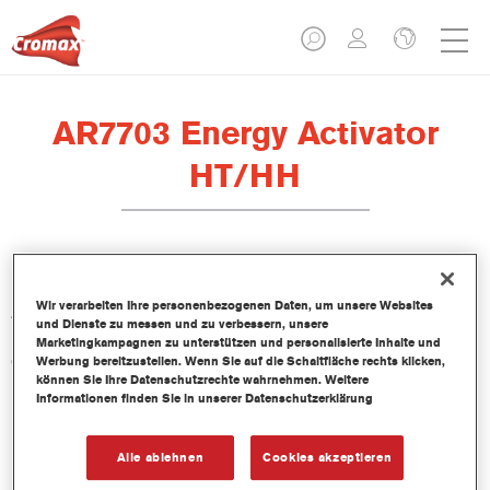
AR7703 Energy Activator
HT/HH
Der Härter AR7703 Energy Activator HT/HH wurde zur
Wir verarbeiten Ihre personenbezogenen Daten, um unsere Websites
Anwendung mit dem CC6700 Ultra Performance Energy Clear,
und Dienste zu messen und zu verbessern, unsere
insbesondere in heißen Umgebungen mit hoher Luftfeuchtigkeit,
Marketingkampagnen zu unterstützen und personalisierte Inhalte und
entwickelt.
Werbung bereitzustellen. Wenn Sie auf die Schaltfläche rechts klicken,
können Sie Ihre Datenschutzrechte wahrnehmen. Weitere
Informationen finden Sie in unserer Datenschutzerklärung
Produktmerkmale
Alle ablehnen
Cookies akzeptieren
Produktvariante