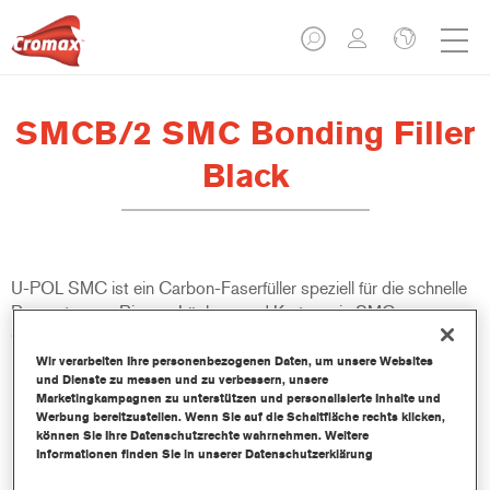
SMCB/2 SMC Bonding Filler
Black
U-POL SMC ist ein Carbon-Faserfüller speziell für die schnelle
Reparatur von Rissen, Löchern und Kratzern in SMC,
Glasfasergewebe, Verbundwerkstoffen und anderen starren
Materialien. Ideal für die Reparatur von Autos, LKWs, Booten
Wir verarbeiten Ihre personenbezogenen Daten, um unsere Websites
und Dienste zu messen und zu verbessern, unsere
und Schiffscontainern.
Marketingkampagnen zu unterstützen und personalisierte Inhalte und
Werbung bereitzustellen. Wenn Sie auf die Schaltfläche rechts klicken,
können Sie Ihre Datenschutzrechte wahrnehmen. Weitere
Produktmerkmale
Informationen finden Sie in unserer Datenschutzerklärung
Hohe Haftung auf diversen Untergründen
Leicht zu schleifen für feines Finish.