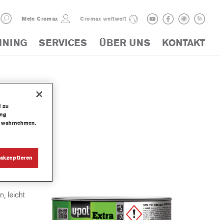
Mein Cromax
Cromax weltweit
INING
SERVICES
ÜBER UNS
KONTAKT
d zu
ung
te wahrnehmen.
t
akzeptieren
htel von
, leicht