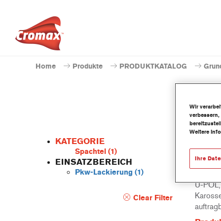
Home
Produkte
PRODUKTKATALOG
Grun
Wir verarbe
verbessern,
bereitzuste
Weitere Inf
KATEGORIE
Spachtel
(1)
Ihre Dat
EINSATZBEREICH
Pkw-Lackierung
(1)
U-POL E
U-POL, i
Karosse
Clear Filter
auftrag