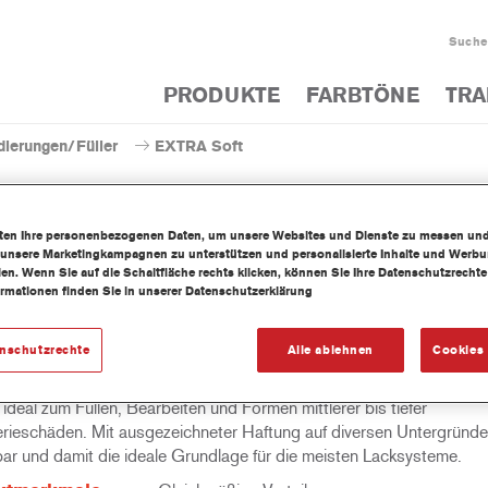
Suche
PRODUKTE
FARBTÖNE
TRA
dierungen/Füller
EXTRA Soft
iten Ihre personenbezogenen Daten, um unsere Websites und Dienste zu messen un
 unsere Marketingkampagnen zu unterstützen und personalisierte Inhalte und Werb
llen. Wenn Sie auf die Schaltfläche rechts klicken, können Sie Ihre Datenschutzrech
EXTRA Sof
ormationen finden Sie in unserer Datenschutzerklärung
enschutzrechte
Alle ablehnen
Cookies 
XTRA SOFT ist der am einfachsten zu schleifende Karosseriespac
deal zum Füllen, Bearbeiten und Formen mittlerer bis tiefer
rieschäden. Mit ausgezeichneter Haftung auf diversen Untergründen
bar und damit die ideale Grundlage für die meisten Lacksysteme.