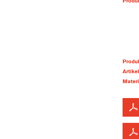
Produ
Produk
Artik
Mater