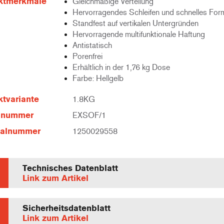
ktmerkmale
Gleichmäßige Verteilung
Hervorragendes Schleifen und schnelles For
Standfest auf vertikalen Untergründen
Hervorragende multifunktionale Haftung
Antistatisch
Porenfrei
Erhältlich in der 1,76 kg Dose
Farbe: Hellgelb
tvariante
1.8KG
elnummer
EXSOF/1
ialnummer
1250029558
Technisches Datenblatt
Link zum Artikel
Sicherheitsdatenblatt
Link zum Artikel