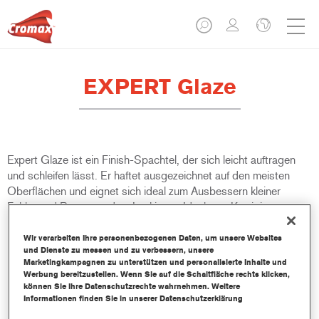
EXPERT Glaze
Expert Glaze ist ein Finish-Spachtel, der sich leicht auftragen
und schleifen lässt. Er haftet ausgezeichnet auf den meisten
Oberflächen und eignet sich ideal zum Ausbessern kleiner
Fehler und Poren vor dem Lackieren. Ideal zum Korrigieren
kleinerer Fehler wie Poren, Kratzer und Steinschläge.
Wir verarbeiten Ihre personenbezogenen Daten, um unsere Websites
und Dienste zu messen und zu verbessern, unsere
Produktmerkmale
Marketingkampagnen zu unterstützen und personalisierte Inhalte und
Müheloses Auftragen
Werbung bereitzustellen. Wenn Sie auf die Schaltfläche rechts klicken,
können Sie Ihre Datenschutzrechte wahrnehmen. Weitere
Einfach zu schleifen
Informationen finden Sie in unserer Datenschutzerklärung
Porenfreie Oberfläche