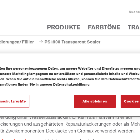
Suche
PRODUKTE
FARBTÖNE
TRA
dierungen/Füller
PS1900 Transparent Sealer
iten Ihre personenbezogenen Daten, um unsere Websites und Dienste zu messen un
 unsere Marketingkampagnen zu unterstützen und personalisierte Inhalte und Werb
llen. Wenn Sie auf die Schaltfläche rechts klicken, können Sie Ihre Datenschutzrech
PS1900 Transparen
ormationen finden Sie in unserer Datenschutzerklärung
enschutzrechte
Alle ablehnen
Cookies 
900 Transparent Sealer ist ein Zweikomponenten Nass-in-Nass-Isol
endung unter Wasserbasislacken. Er kann als Haftvermittler auf
ackierungen und ausgehärteten Reparaturlackierungen oder als Meh
 für Zweikomponenten-Decklacke von Cromax verwendet werden.