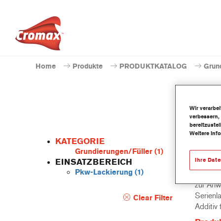
Home
Produkte
PRODUKTKATALOG
Grun
Wir verarbe
verbessern,
bereitzuste
Weitere Inf
KATEGORIE
Grundierungen/Füller
(1)
Ihre Dat
EINSATZBEREICH
Pkw-Lackierung
(1)
Der PS1
zur Anw
Serienl
Clear Filter
Additiv