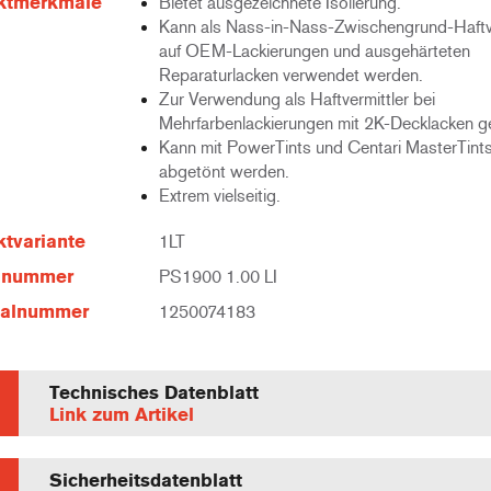
ktmerkmale
Bietet ausgezeichnete Isolierung.
Kann als Nass-in-Nass-Zwischengrund-Haftve
auf OEM-Lackierungen und ausgehärteten
Reparaturlacken verwendet werden.
Zur Verwendung als Haftvermittler bei
Mehrfarbenlackierungen mit 2K-Decklacken g
Kann mit PowerTints und Centari MasterTint
abgetönt werden.
Extrem vielseitig.
tvariante
1LT
elnummer
PS1900 1.00 LI
ialnummer
1250074183
Technisches Datenblatt
Link zum Artikel
Sicherheitsdatenblatt