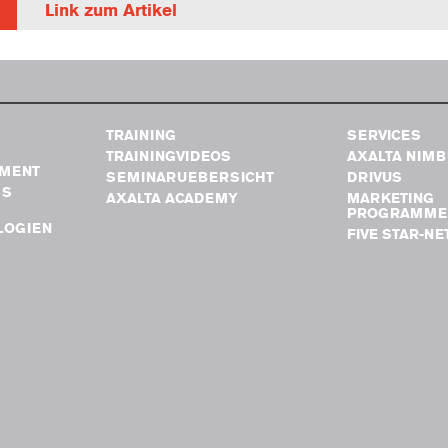
Link zum Artikel
TRAINING
SERVICES
TRAININGVIDEOS
AXALTA NIM
MENT
SEMINARUEBERSICHT
DRIVUS
GS
AXALTA ACADEMY
MARKETING
PROGRAMME
LOGIEN
FIVE STAR-N