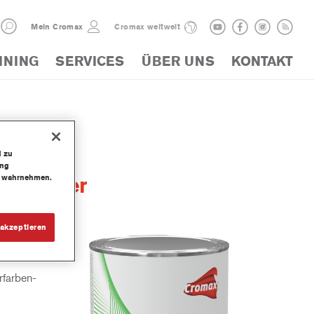
Mein Cromax
Cromax weltweit
INING
SERVICES
ÜBER UNS
KONTAKT
d zu
ung
te wahrnehmen.
t Sealer
akzeptieren
ierfüller
rfarben-